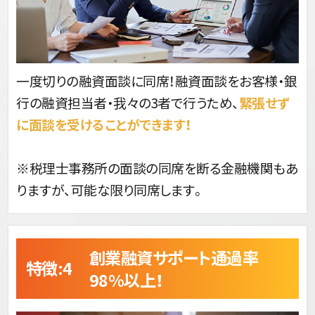
一度切りの融資面談に同席！融資面談をお客様・銀
行の融資担当者・我々の3者で行うため、
緊張せず
に面談を受けることができます！
※税理士事務所の面談の同席を断る金融機関もあ
りますが、可能な限り同席します。
創業融資サポート通過率
特徴:4 
98%以上！