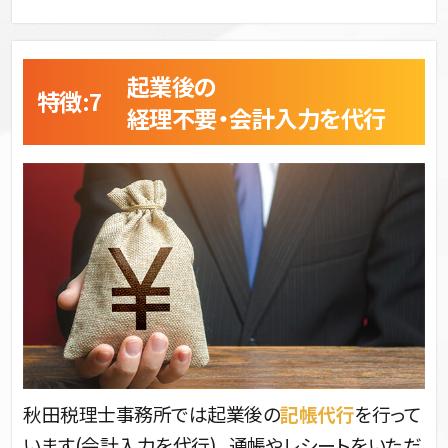
起業後の
特徴:7 
経理不要・会計入力を代行
秋田税理士事務所では起業後の
記帳代行
を行って
います(会計入力を代行)。通帳やレシートをいただ