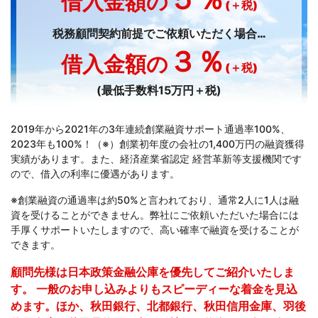
借入金額の
(＋税)
税務顧問契約前提でご依頼いただく場合…
３％
借入金額の
(＋税)
(最低手数料15万円＋税)
2019年から2021年の3年連続創業融資サポート通過率100%、
2023年も100%！（※）創業初年度の会社の1,400万円の融資獲得
実績があります。また、経済産業省認定 経営革新等支援機関です
ので、借入の利率に優遇があります。
※創業融資の通過率は約50%と言われており、通常2人に1人は融
資を受けることができません。弊社にご依頼いただいた場合には
手厚くサポートいたしますので、高い確率で融資を受けることが
できます。
顧問先様は日本政策金融公庫を優先してご紹介いたしま
す。 一般のお申し込みよりもスピーディーな着金を見込
めます。ほか、秋田銀行、北都銀行、秋田信用金庫、羽後