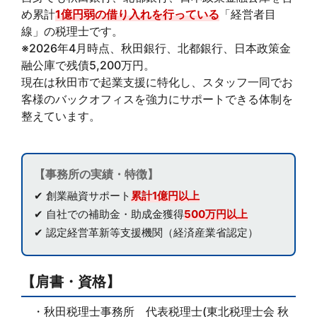
め累計
1億円弱の借り入れを行っている
「経営者目
線」の税理士です。
※2026年4月時点、秋田銀行、北都銀行、日本政策金
融公庫で残債5,200万円。
現在は秋田市で起業支援に特化し、スタッフ一同でお
客様のバックオフィスを強力にサポートできる体制を
整えています。
【事務所の実績・特徴】
✔ 創業融資サポート
累計1億円以上
✔ 自社での補助金・助成金獲得
500万円以上
✔ 認定経営革新等支援機関（経済産業省認定）
【肩書・資格】
・秋田税理士事務所 代表税理士(東北税理士会 秋