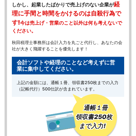
経
しかし、起業したばかりで売上げのない企業が
理に手間と時間をかけるのは自殺行為で
す!
今は売上げ・営業のこと以外は何も考えないで
ください。
秋田税理士事務所は会計入力を丸ごと代行し、
あなたの会
社が大きく飛躍することを優先します！
会計ソフトや経理のことなど考えずに
営
業に集中してください。
上記の金額には、
通帳１冊、領収書250枚までの入力
（記帳代行）500仕訳が
含まれています。
通帳１冊
領収書250枚
まで入力!