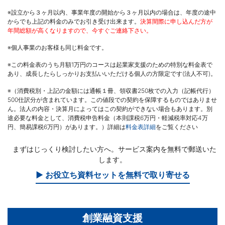
※設立から３ヶ月以内、事業年度の開始から３ヶ月以内の場合は、年度の途中
からでも上記の料金のみでお引き受け出来ます。
決算間際に申し込んだ方が
年間総額が高くなりますので、今すぐご連絡下さい。
※個人事業のお客様も同じ料金です。
※この料金表のうち月額1万円のコースは起業家支援のための特別な料金表で
あり、成長したらしっかりお支払いいただける個人の方限定です(法人不可)。
※（消費税別・上記の金額には通帳１冊、領収書250枚での入力（記帳代行）
500仕訳分が含まれています。この値段での契約を保障するものではありませ
ん。法人の内容・決算月によってはこの契約ができない場合もあります。別
途必要な料金として、消費税申告料金（本則課税6万円・軽減税率対応4万
円、簡易課税6万円）があります。）詳細は
料金表詳細
をご覧ください
まずはじっくり検討したい方へ。サービス案内を無料で郵送いた
します。
▶ お役立ち資料セットを無料で取り寄せる
創業融資支援