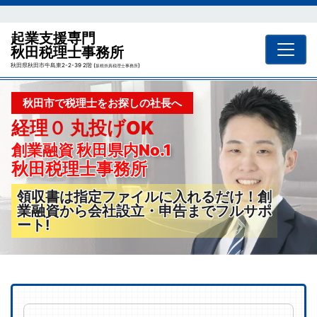
起業支援専門
秋田税理士事務所
秋田県秋田市牛島東2-2-39 2階 (
)
坂根崇真税理士事務所
秋田市で税理士をお探しの社長へ
経理０ 丸投げOK
創業融資 秋田県内No.1
秋田税理士事務所
領収書は指定ファイルに入れるだけ！創
業融資から会社設立・申告までフルサポ
ート!