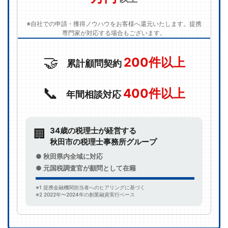
※自社での申請・獲得ノウハウをお客様へ還元いたします。提携
専門家が対応する場合もございます。
🤝
200件以上
累計顧問契約
📞
400件以上
年間相談対応
34歳の税理士が経営する
🏢
秋田市の税理士事務所グループ
● 秋田県内全域に対応
● 元国税調査官が顧問として在籍
※1 提携金融機関担当者へのヒアリングに基づく
※2 2022年〜2024年の創業融資実行ベース