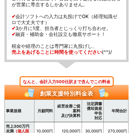
が営業に専念するしかありません。
✔
会計ソフトへの入力は丸投げでOK（経理知識ゼ
ロで大丈夫です）
✔
3か月に1度、担当者とじっくり打ち合わせ。
✔
融資・補助金・会社設立も徹底サポート！
税金や経理のことは専門家に丸投げし、
売上をあげることに時間を使ってください
(^^)/
なんと、会計入力500仕訳まで含んでこの料金
創業支援特別料金表
法定調書
経営改善ご提
償却資産
事業規模
月顧問料
案料
年間合計
申告
及び決算料
対応
売上300万円
未満
（個人限
10,000円
120,000円
30,000円
270,000円