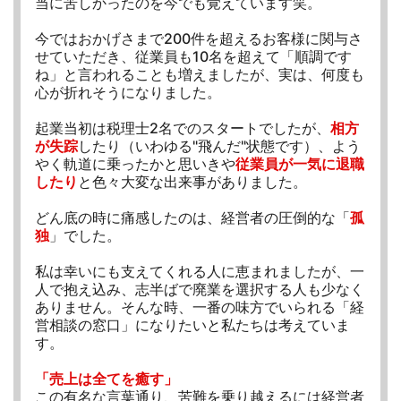
当に苦しかったのを今でも覚えています笑。
今ではおかげさまで200件を超えるお客様に関与さ
せていただき、従業員も10名を超えて「順調です
ね」と言われることも増えましたが、実は、何度も
心が折れそうになりました。
起業当初は税理士2名でのスタートでしたが、
相方
が失踪
したり（いわゆる"飛んだ"状態です）、よう
やく軌道に乗ったかと思いきや
従業員が一気に退職
したり
と色々大変な出来事がありました。
どん底の時に痛感したのは、経営者の圧倒的な「
孤
独
」でした。
私は幸いにも支えてくれる人に恵まれましたが、一
人で抱え込み、志半ばで廃業を選択する人も少なく
ありません。そんな時、一番の味方でいられる「経
営相談の窓口」になりたいと私たちは考えていま
す。
「売上は全てを癒す」
この有名な言葉通り、苦難を乗り越えるには経営者