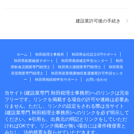
建設業許可後の手続き
ホーム
秋田税理士事務所
秋田県会社設立0円サポート
秋田県創業融資サポート
秋田県風俗確定申告センター
秋田
県飲食店開業専門税理士
秋田県介護開業専門税理士
秋田県美
容室開業専門税理士
秋田県産業廃棄物収集運搬業許可申請センタ
ー
秋田県相続税申告サポート
お問い合わせ
当サイト(建設業専門 秋田税理士事務所)へのリンクは完全
フリーです。リンクを掲載する場合の許可や連絡は必要あ
りません。ただし、リンクの設定をされる際は当サイト
(建設業専門 秋田税理士事務所)へのリンクを必ず明示して
ください。※引用も、出典元の明記とリンクをしていただ
ければOKです。リンク掲載が無い場合には著作権侵害と
みなし、法的措置を取らせていただきます。