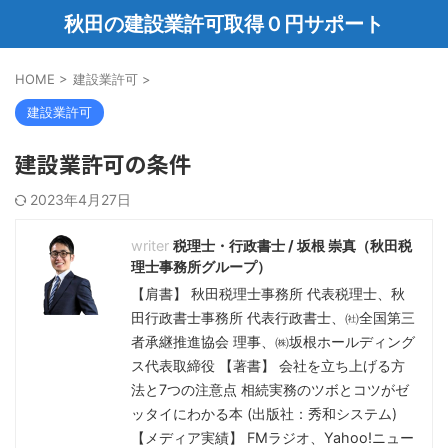
秋田の建設業許可取得０円サポート
HOME
>
建設業許可
>
建設業許可
建設業許可の条件
2023年4月27日
税理士・行政書士 / 坂根 崇真（秋田税
理士事務所グループ）
【肩書】 秋田税理士事務所 代表税理士、秋
田行政書士事務所 代表行政書士、㈳全国第三
者承継推進協会 理事、㈱坂根ホールディング
ス代表取締役 【著書】 会社を立ち上げる方
法と7つの注意点 相続実務のツボとコツがゼ
ッタイにわかる本 (出版社：秀和システム)
【メディア実績】 FMラジオ、Yahoo!ニュー