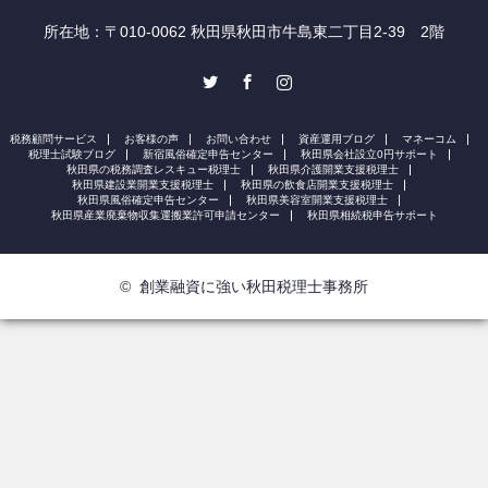
所在地：〒010-0062 秋田県秋田市牛島東二丁目2-39 2階
Twitter
Facebook
Instagram
税務顧問サービス
お客様の声
お問い合わせ
資産運用ブログ
マネーコム
税理士試験ブログ
新宿風俗確定申告センター
秋田県会社設立0円サポート
秋田県の税務調査レスキュー税理士
秋田県介護開業支援税理士
秋田県建設業開業支援税理士
秋田県の飲食店開業支援税理士
秋田県風俗確定申告センター
秋田県美容室開業支援税理士
秋田県産業廃棄物収集運搬業許可申請センター
秋田県相続税申告サポート
©
創業融資に強い秋田税理士事務所