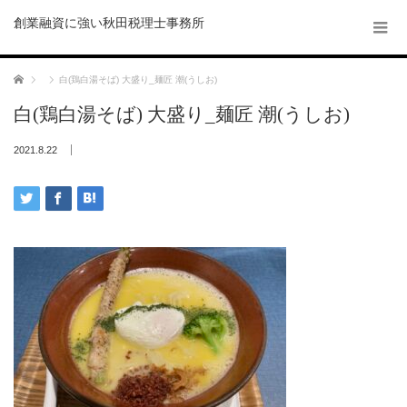
創業融資に強い秋田税理士事務所
ホーム
白(鶏白湯そば) 大盛り_麺匠 潮(うしお)
白(鶏白湯そば) 大盛り_麺匠 潮(うしお)
2021.8.22