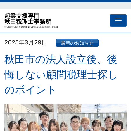
起業支援専門
秋田税理士事務所
秋田県秋田市牛島東2-2-39 2階 (
)
坂根崇真税理士事務所
2025年3月29日
最新のお知らせ
秋田市の法人設立後、後
悔しない顧問税理士探し
のポイント