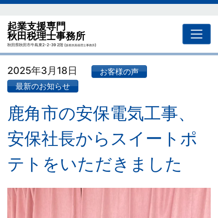
起業支援専門
秋田税理士事務所
秋田県秋田市牛島東2-2-39 2階 (
)
坂根崇真税理士事務所
2025年3月18日
お客様の声
最新のお知らせ
鹿角市の安保電気工事、
安保社長からスイートポ
テトをいただきました