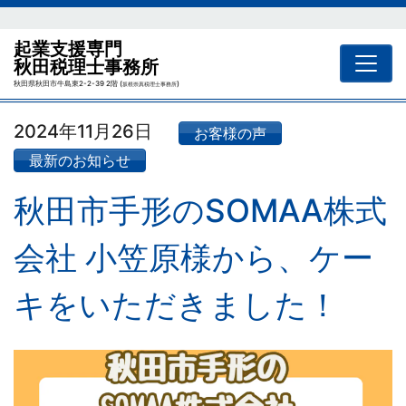
起業支援専門
秋田税理士事務所
秋田県秋田市牛島東2-2-39 2階 (
)
坂根崇真税理士事務所
2024年11月26日
お客様の声
最新のお知らせ
秋田市手形のSOMAA株式
会社 小笠原様から、ケー
キをいただきました！