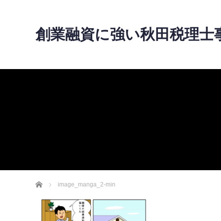
創業融資に強い秋田税理士
ホーム
image_manga_2-min