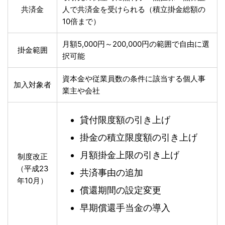
共済金
人で共済金を受けられる（積立掛金総額の
10倍まで）
月額5,000円～200,000円の範囲で自由に選
掛金範囲
択可能
資本金や従業員数の条件に該当する個人事
加入対象者
業主や会社
貸付限度額の引き上げ
掛金の積立限度額の引き上げ
月額掛金上限の引き上げ
制度改正
（平成23
共済事由の追加
年10月）
償還期間の設定変更
早期償還手当金の導入