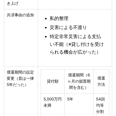
き上げ
共済事由の追加
私的整理
災害による不渡り
特定非常災害による支払
い不能（※貸し付けを受け
られる機会が広がった）
償還期間の設定
償還期間（6
償還
変更（昔は一律
貸付額
ヶ月の据置期
方法
5年だった）
間を含む）
5,000万円
5年
54回
未満
均等
分割