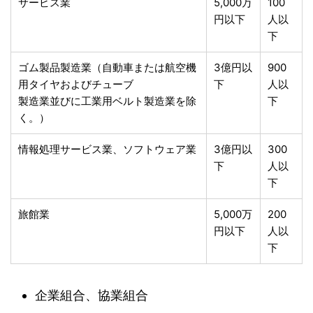
サービス業
5,000万
100
円以下
人以
下
ゴム製品製造業（自動車または航空機
3億円以
900
用タイヤおよびチューブ
下
人以
製造業並びに工業用ベルト製造業を除
下
く。）
情報処理サービス業、ソフトウェア業
3億円以
300
下
人以
下
旅館業
5,000万
200
円以下
人以
下
企業組合、協業組合