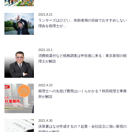
2021.8.21
ランサーズはひどい、依頼者側の目線でおすすめしない
理由を税理士が…
2021.10.1
消費税還付など税務調査は申告後に来る：東京新宿の税
理士が解説
2022.4.23
税理士への丸投げ費用はいくらかかる？秋田税理士事務
所が解説
2021.4.30
決算書はなぜ作成するの？起業・会社設立に強い新宿の
税理士が解説