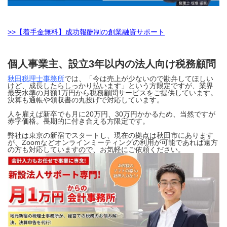
>>【着手金無料】成功報酬制の創業融資サポート
個人事業主、設立3年以内の法人向け税務顧問
秋田税理士事務所
では、「今は売上が少ないので勘弁してほしい
けど、成長したらしっかり払います」という方限定ですが、業界
最安水準の月額1万円から税務顧問サービスをご提供しています。
決算も通帳や領収書の丸投げで対応しています。
人を雇えば新卒でも月に20万円、30万円かかるため、当然ですが
赤字価格。長期的に付き合える方限定です。
弊社は東京の新宿でスタートし、現在の拠点は秋田市にあります
が、Zoomなどオンラインミーティングの利用が可能であれば遠方
の方も対応していますので、お気軽にご依頼ください。