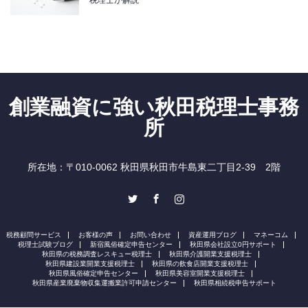
創業融資に強い秋田税理士事務
所
所在地：〒010-0062 秋田県秋田市牛島東二丁目2-39 2階
Twitter
Facebook
Instagram
税務顧問サービス
お客様の声
お問い合わせ
資産運用ブログ
マネーコム
税理士試験ブログ
新宿風俗確定申告センター
秋田県会社設立0円サポート
秋田県の税務調査レスキュー税理士
秋田県介護開業支援税理士
秋田県建設業開業支援税理士
秋田県の飲食店開業支援税理士
秋田県風俗確定申告センター
秋田県美容室開業支援税理士
秋田県産業廃棄物収集運搬業許可申請センター
秋田県相続税申告サポート