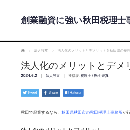
創業融資に強い秋田税理士
ホーム
法人設立
法人化のメリットとデメリットを秋田県の税
法人化のメリットとデメ
2024.6.2
法人設立
投稿者:
税理士 / 坂根 崇真
Tweet
Share
Hatena
秋田で起業するなら、
秋田県秋田市の秋田税理士事務所
が