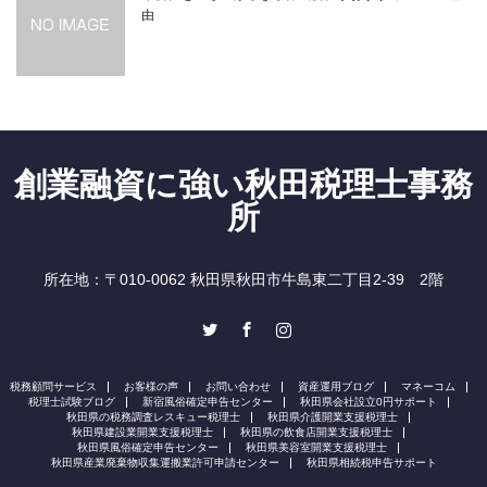
由
創業融資に強い秋田税理士事務
所
所在地：〒010-0062 秋田県秋田市牛島東二丁目2-39 2階
Twitter
Facebook
Instagram
税務顧問サービス
お客様の声
お問い合わせ
資産運用ブログ
マネーコム
税理士試験ブログ
新宿風俗確定申告センター
秋田県会社設立0円サポート
秋田県の税務調査レスキュー税理士
秋田県介護開業支援税理士
秋田県建設業開業支援税理士
秋田県の飲食店開業支援税理士
秋田県風俗確定申告センター
秋田県美容室開業支援税理士
秋田県産業廃棄物収集運搬業許可申請センター
秋田県相続税申告サポート