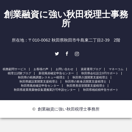
創業融資に強い秋田税理士事務
所
所在地：〒010-0062 秋田県秋田市牛島東二丁目2-39 2階
Twitter
Facebook
Instagram
税務顧問サービス
お客様の声
お問い合わせ
資産運用ブログ
マネーコム
税理士試験ブログ
新宿風俗確定申告センター
秋田県会社設立0円サポート
秋田県の税務調査レスキュー税理士
秋田県介護開業支援税理士
秋田県建設業開業支援税理士
秋田県の飲食店開業支援税理士
秋田県風俗確定申告センター
秋田県美容室開業支援税理士
秋田県産業廃棄物収集運搬業許可申請センター
秋田県相続税申告サポート
©
創業融資に強い秋田税理士事務所