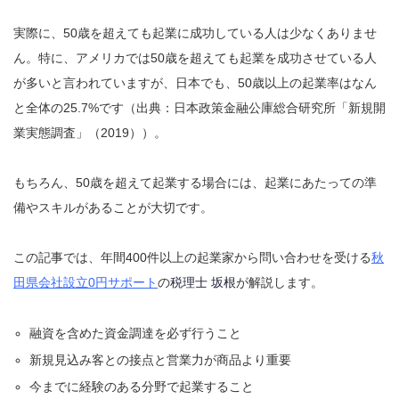
実際に、50歳を超えても起業に成功している人は少なくありませ
ん。特に、アメリカでは50歳を超えても起業を成功させている人
が多いと言われていますが、日本でも、50歳以上の起業率はなん
と全体の25.7%です（出典：日本政策金融公庫総合研究所「新規開
業実態調査」（2019））。
もちろん、50歳を超えて起業する場合には、起業にあたっての準
備やスキルがあることが大切です。
この記事では、年間400件以上の起業家から問い合わせを受ける
秋
田県会社設立0円サポート
の
税理士 坂根
が解説します。
融資を含めた資金調達を必ず行うこと
新規見込み客との接点と営業力が商品より重要
今までに経験のある分野で起業すること